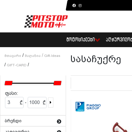
ᲛᲝᲢᲝᲪᲘᲙᲚᲔᲑᲘ
ᲐᲦᲭᲣᲠᲕᲘᲚᲝ
/
/
Მთავარი
Მაღაზია
Gift-Ideas
სასაჩუქრე
/
/
GIFT-CARD
ფასი:
-
₾
₾
ბრენდი
კატეგორია