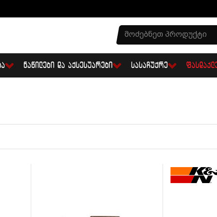
ᲑᲐ
ᲜᲐᲬᲘᲚᲔᲑᲘ ᲓᲐ ᲐᲥᲡᲔᲡᲣᲐᲠᲔᲑᲘ
ᲡᲐᲡᲐᲩᲣᲥᲠᲔ
ᲤᲐᲡᲓᲐᲙᲚ