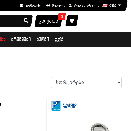
კონტაქტი
შესვლა
რეგისტრაცია
GEO
0
კალათა
ᲔᲑᲐ
ᲑᲠᲔᲜᲓᲔᲑᲘ
ᲑᲚᲝᲒᲘ