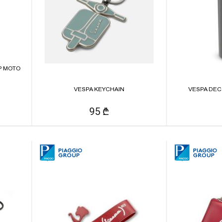
P MOTO
VESPA KEYCHAIN
VESPA DEC
95 ₾