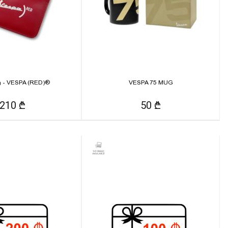
- VESPA (RED)®
VESPA 75 MUG
210 ₾
50 ₾