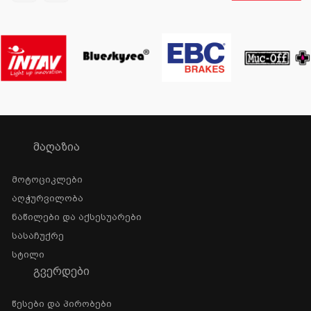
ᲛᲐᲦᲐᲖᲘᲐ
Მოტოციკლები
Აღჭურვილობა
Ნაწილები Და Აქსესუარები
Სასაჩუქრე
Სტილი
ᲒᲕᲔᲠᲓᲔᲑᲘ
Წესები Და Პირობები