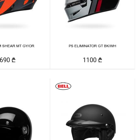
M SHEAR MT GY/OR
PS ELIMINATOR GT BK/WH
690 ₾
1100 ₾