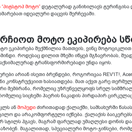
 “პიტსტოპ მოტო”
დეტალურად განიხილავს ტურინგისა 
ეხმარებათ იდეალური დაცვის შერჩევაში.
რჩიოთ მოტო ეკიპირება ს
ტო ეკიპირება შექმნილია მათთვის, ვინც მოტოციკლით
ამინდი. როდესაც დილით მზეში იწყებ მგზავრობას, შუად
მაქსიმალურად ტრანსფორმირებადი უნდა იყოს.
რები არიან ისეთი ბრენდები, როგორიცაა REV'IT!, Acer
 კონსტრუქციით ხასიათდება. მათ აქვთ გარე თერმული
რი მემბრანა, რომელიც უზრუნველყოფს სრულ სიმშრალე
რომელიც სიცხეში ჰაერის ნაკადის პირდაპირ ცირკულაც
იკლს ან
მოპედი
ძირითადად ქალაქში, სამსახურში წასას
დგილო და არაკომფორტული იქნება. ქალაქის ბაიკერებ
სტილს ჰგავს, მაგრამ ფარულად უმაღლესი დონის დაცვ
აზობენ. მაგალითად, სპეციალური მოტო-ჯინსები, რომ