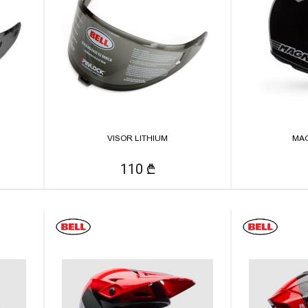
VISOR LITHIUM
MA
110 ₾