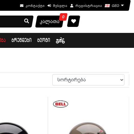
კონტაქტი
შესვლა
რეგისტრაცია
GEO
0
კალათა
ᲔᲑᲐ
ᲑᲠᲔᲜᲓᲔᲑᲘ
ᲑᲚᲝᲒᲘ