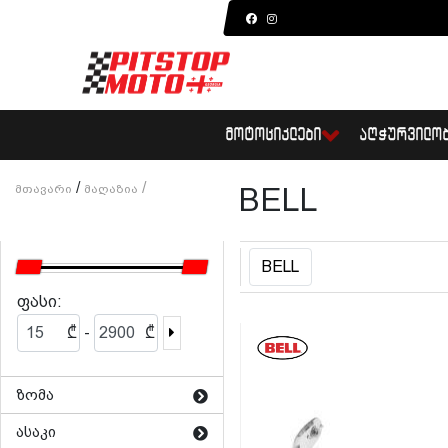
ᲛᲝᲢᲝᲪᲘᲙᲚᲔᲑᲘ
ᲐᲦᲭᲣᲠᲕᲘᲚᲝ
/
/
Მთავარი
Მაღაზია
BELL
BELL
ფასი:
-
₾
₾
ზომა
ასაკი