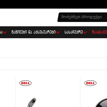
ᲑᲐ
ᲜᲐᲬᲘᲚᲔᲑᲘ ᲓᲐ ᲐᲥᲡᲔᲡᲣᲐᲠᲔᲑᲘ
ᲡᲐᲡᲐᲩᲣᲥᲠᲔ
ᲤᲐᲡᲓᲐᲙᲚ