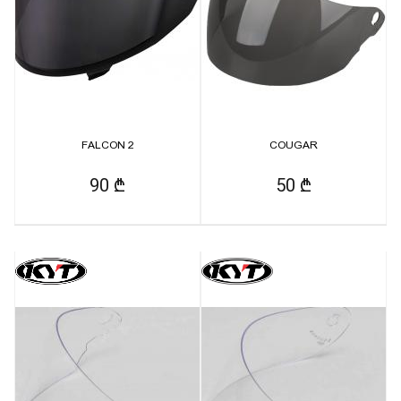
FALCON 2
COUGAR
90 ₾
50 ₾