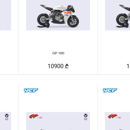
GP 160
10900 ₾
1