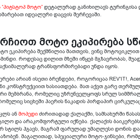
 “პიტსტოპ მოტო”
დეტალურად განიხილავს ტურინგისა 
ეხმარებათ იდეალური დაცვის შერჩევაში.
რჩიოთ მოტო ეკიპირება ს
ტო ეკიპირება შექმნილია მათთვის, ვინც მოტოციკლით
ამინდი. როდესაც დილით მზეში იწყებ მგზავრობას, შუად
მაქსიმალურად ტრანსფორმირებადი უნდა იყოს.
რები არიან ისეთი ბრენდები, როგორიცაა REV'IT!, Acer
 კონსტრუქციით ხასიათდება. მათ აქვთ გარე თერმული
რი მემბრანა, რომელიც უზრუნველყოფს სრულ სიმშრალე
რომელიც სიცხეში ჰაერის ნაკადის პირდაპირ ცირკულაც
იკლს ან
მოპედი
ძირითადად ქალაქში, სამსახურში წასას
დგილო და არაკომფორტული იქნება. ქალაქის ბაიკერებ
სტილს ჰგავს, მაგრამ ფარულად უმაღლესი დონის დაცვ
აზობენ. მაგალითად, სპეციალური მოტო-ჯინსები, რომ