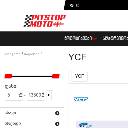
ᲛᲝᲢᲝᲪᲘᲙᲚᲔᲑᲘ
ᲐᲦᲭᲣᲠᲕᲘᲚᲝ
/
/
Მთავარი
Მაღაზია
YCF
YCF
ფასი:
-
₾
₾
ასაკი
ბრენდი