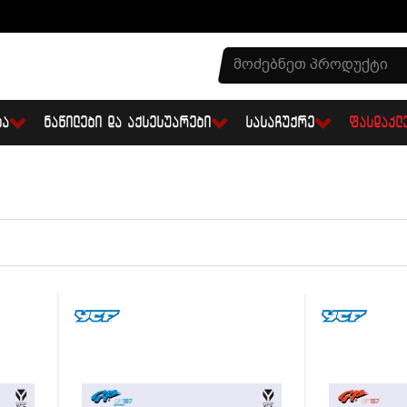
ᲑᲐ
ᲜᲐᲬᲘᲚᲔᲑᲘ ᲓᲐ ᲐᲥᲡᲔᲡᲣᲐᲠᲔᲑᲘ
ᲡᲐᲡᲐᲩᲣᲥᲠᲔ
ᲤᲐᲡᲓᲐᲙᲚ