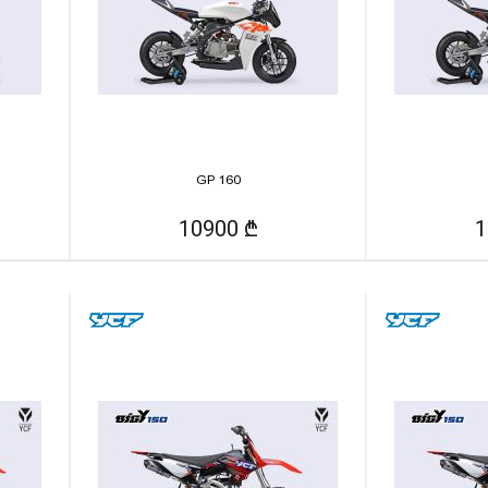
GP 160
10900 ₾
1