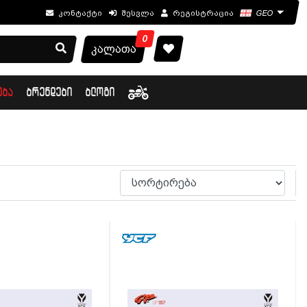
კონტაქტი
შესვლა
რეგისტრაცია
GEO
0
კალათა
ᲔᲑᲐ
ᲑᲠᲔᲜᲓᲔᲑᲘ
ᲑᲚᲝᲒᲘ