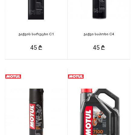
ჯაჭვის სარეცხი C1
ჯაჭვი საპოხი C4
45 ₾
45 ₾