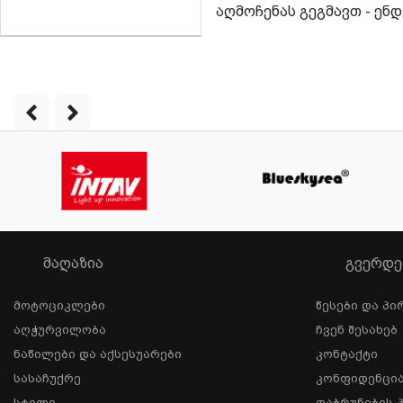
აღმოჩენას გეგმავთ - ე
ᲛᲐᲦᲐᲖᲘᲐ
ᲒᲕᲔᲠᲓᲔ
Მოტოციკლები
Წესები Და Პი
Აღჭურვილობა
Ჩვენ Შესახებ
Ნაწილები Და Აქსესუარები
Კონტაქტი
Სასაჩუქრე
Კონფიდენცი
Სტილი
Დაბრუნების 