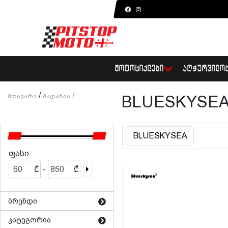
ᲛᲝᲢᲝᲪᲘᲙᲚᲔᲑᲘ
ᲐᲦᲭᲣᲠᲕᲘᲚᲝ
/
/
Მთავარი
Მაღაზია
BLUESKYSE
BLUESKYSEA
ფასი:
-
₾
₾
ბრენდი
კატეგორია