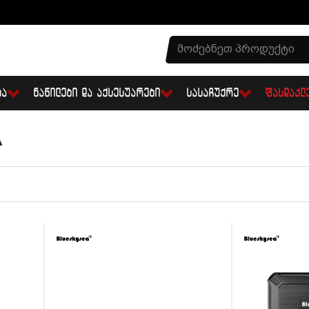
ᲑᲐ
ᲜᲐᲬᲘᲚᲔᲑᲘ ᲓᲐ ᲐᲥᲡᲔᲡᲣᲐᲠᲔᲑᲘ
ᲡᲐᲡᲐᲩᲣᲥᲠᲔ
ᲤᲐᲡᲓᲐᲙᲚ
A