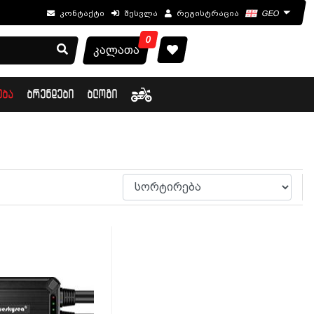
კონტაქტი
შესვლა
რეგისტრაცია
GEO
0
კალათა
ᲔᲑᲐ
ᲑᲠᲔᲜᲓᲔᲑᲘ
ᲑᲚᲝᲒᲘ