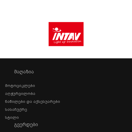
ᲛᲐᲦᲐᲖᲘᲐ
Მოტოციკლები
Აღჭურვილობა
Ნაწილები Და Აქსესუარები
Სასაჩუქრე
Სტილი
ᲒᲕᲔᲠᲓᲔᲑᲘ