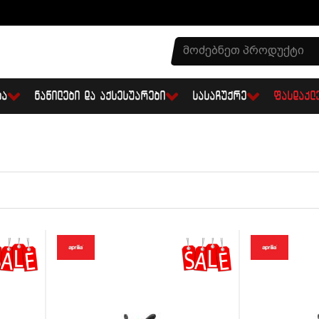
ᲑᲐ
ᲜᲐᲬᲘᲚᲔᲑᲘ ᲓᲐ ᲐᲥᲡᲔᲡᲣᲐᲠᲔᲑᲘ
ᲡᲐᲡᲐᲩᲣᲥᲠᲔ
ᲤᲐᲡᲓᲐᲙᲚ