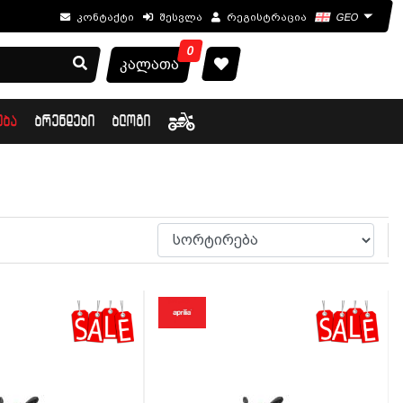
კონტაქტი
შესვლა
რეგისტრაცია
GEO
0
კალათა
ᲔᲑᲐ
ᲑᲠᲔᲜᲓᲔᲑᲘ
ᲑᲚᲝᲒᲘ