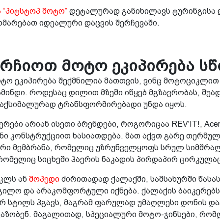
 “პიტსტოპ მოტო”
დეტალურად განიხილავს ტურინგისა 
ეხმარებათ იდეალური დაცვის შერჩევაში.
რჩიოთ მოტო ეკიპირება ს
ტო ეკიპირება შექმნილია მათთვის, ვინც მოტოციკლით
ამინდი. როდესაც დილით მზეში იწყებ მგზავრობას, შუად
მაქსიმალურად ტრანსფორმირებადი უნდა იყოს.
რები არიან ისეთი ბრენდები, როგორიცაა REV'IT!, Acer
 კონსტრუქციით ხასიათდება. მათ აქვთ გარე თერმული
რი მემბრანა, რომელიც უზრუნველყოფს სრულ სიმშრალე
რომელიც სიცხეში ჰაერის ნაკადის პირდაპირ ცირკულაც
იკლს ან
მოპედი
ძირითადად ქალაქში, სამსახურში წასას
დგილო და არაკომფორტული იქნება. ქალაქის ბაიკერებ
სტილს ჰგავს, მაგრამ ფარულად უმაღლესი დონის დაცვ
აზობენ. მაგალითად, სპეციალური მოტო-ჯინსები, რომ