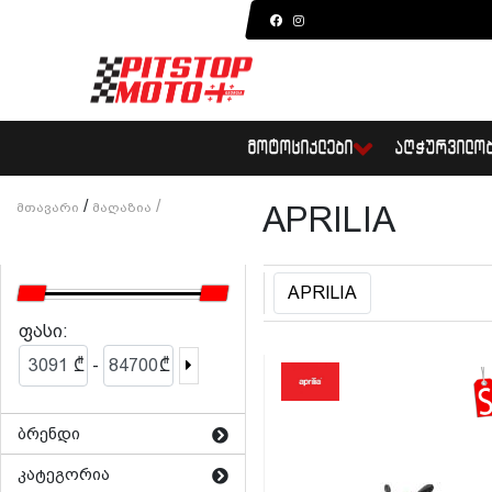
ᲛᲝᲢᲝᲪᲘᲙᲚᲔᲑᲘ
ᲐᲦᲭᲣᲠᲕᲘᲚᲝ
/
/
Მთავარი
Მაღაზია
APRILIA
APRILIA
ფასი:
-
₾
₾
ბრენდი
კატეგორია