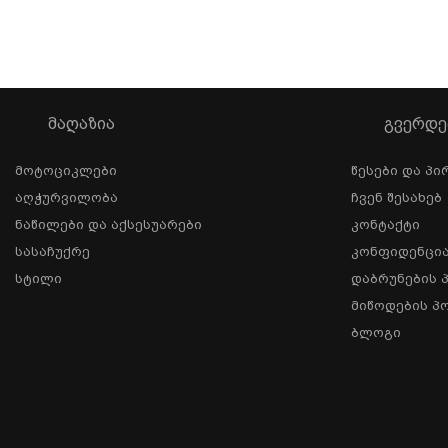
ᲛᲐᲦᲐᲖᲘᲐ
ᲒᲕᲔᲠᲓᲔ
Მოტოციკლები
Წესები Და Პი
Აღჭურვილობა
Ჩვენ Შესახებ
Ნაწილები Და Აქსესუარები
Კონტაქტი
Სასაჩუქრე
Კონფიდენცი
Სტილი
Დაბრუნების 
Მიწოდების Პ
Ბლოგი