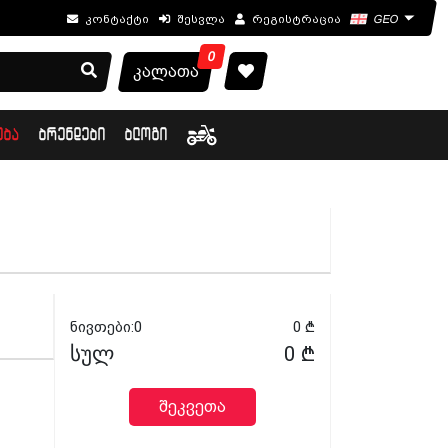
კონტაქტი
შესვლა
რეგისტრაცია
GEO
0
კალათა
ᲔᲑᲐ
ᲑᲠᲔᲜᲓᲔᲑᲘ
ᲑᲚᲝᲒᲘ
ნივთები:
0
0
₾
სულ
0
₾
შეკვეთა