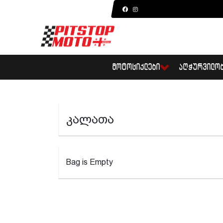
ᲛᲝᲢᲝᲪᲘᲙᲚᲔᲑᲘ
ᲐᲦᲭᲣᲠᲕᲘᲚᲝ
კალათა
Bag is Empty