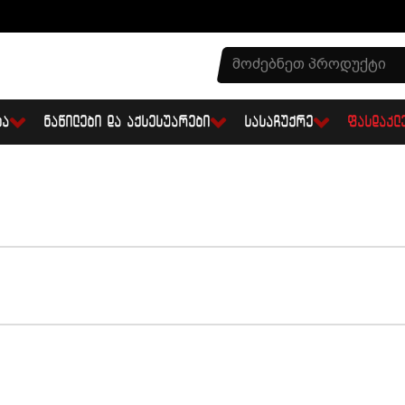
ᲑᲐ
ᲜᲐᲬᲘᲚᲔᲑᲘ ᲓᲐ ᲐᲥᲡᲔᲡᲣᲐᲠᲔᲑᲘ
ᲡᲐᲡᲐᲩᲣᲥᲠᲔ
ᲤᲐᲡᲓᲐᲙᲚ