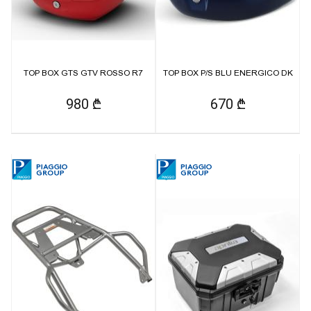
TOP BOX GTS GTV ROSSO R7
TOP BOX P/S BLU ENERGICO DK
980 ₾
670 ₾