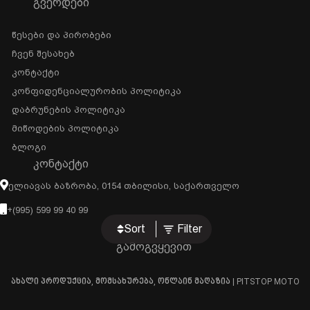
ᲒᲕᲔᲠᲓᲔᲑᲘ
Წესები Და Პირობები
Ჩვენ Შესახებ
Კონტაქტი
Კონფიდენციალურობის Პოლიტიკა
Დაბრუნების Პოლიტიკა
Მიწოდების Პოლიტიკა
Ბლოგი
ᲙᲝᲜᲢᲐᲥᲢᲘ
Ელიავას Ბაზრობა, 0154 Თბილისი, Საქართველო
+(995) 599 99 40 99
Sort
Filter
გამოგვყევით
ახალი პროდუქცია, მომსახურება, ონლაინ მაღაზია | PITSTOP MOTO