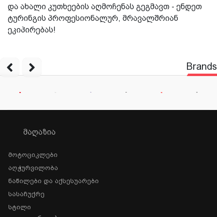
და ახალი კუთხეების აღმოჩენას გეგმავთ - ენდეთ
ტურინგის პროფესიონალურ, მრავალშრიან
ეკიპირებას!
Brands
ᲛᲐᲦᲐᲖᲘᲐ
Მოტოციკლები
Აღჭურვილობა
Ნაწილები Და Აქსესუარები
Სასაჩუქრე
Სტილი