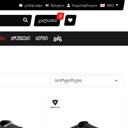
კონტაქტი
შესვლა
რეგისტრაცია
GEO
0
კალათა
ᲔᲑᲐ
ᲑᲠᲔᲜᲓᲔᲑᲘ
ᲑᲚᲝᲒᲘ