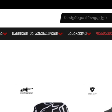
ᲑᲐ
ᲜᲐᲬᲘᲚᲔᲑᲘ ᲓᲐ ᲐᲥᲡᲔᲡᲣᲐᲠᲔᲑᲘ
ᲡᲐᲡᲐᲩᲣᲥᲠᲔ
ᲤᲐᲡᲓᲐᲙᲚ