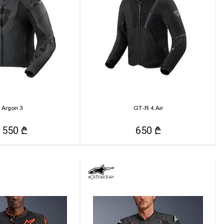
Argon 3
GT-R 4 Air
1550 ₾
650 ₾