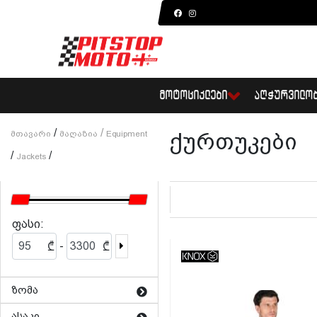
ᲛᲝᲢᲝᲪᲘᲙᲚᲔᲑᲘ
ᲐᲦᲭᲣᲠᲕᲘᲚᲝ
/
/
Მთავარი
Მაღაზია
Equipment
ქურთუკები
/
/
Jackets
ფასი:
-
₾
₾
ზომა
ასაკი