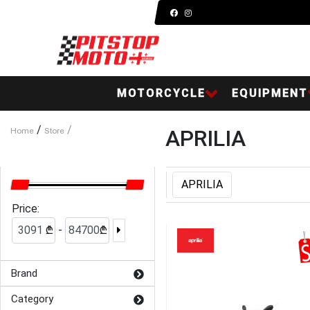
MOTORCYCLE
EQUIPMENT
/
/
APRILIA
Home
Store
APRILIA
Price:
-
₾
₾
Brand
Category