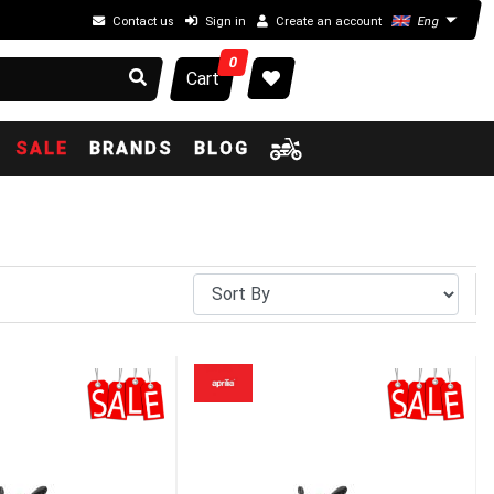
Contact us
Sign in
Create an account
Eng
0
Cart
SALE
BRANDS
BLOG