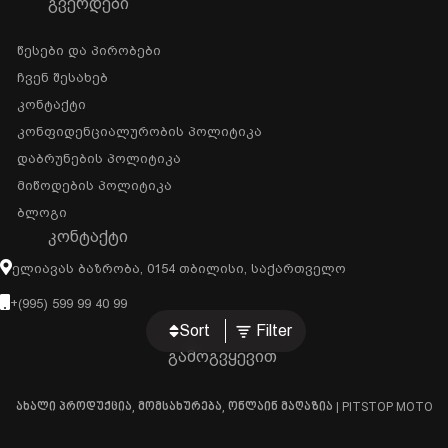
ᲒᲕᲔᲠᲓᲔᲑᲘ
Წესები Და Პირობები
Ჩვენ Შესახებ
Კონტაქტი
Კონფიდენციალურობის Პოლიტიკა
Დაბრუნების Პოლიტიკა
Მიწოდების Პოლიტიკა
Ბლოგი
ᲙᲝᲜᲢᲐᲥᲢᲘ
Ელიავას Ბაზრობა, 0154 Თბილისი, Საქართველო
+(995) 599 99 40 99
Sort
Filter
გამოგვყევით
ახალი პროდუქცია, მომსახურება, ონლაინ მაღაზია | PITSTOP MOTO