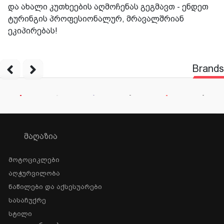
და ახალი კუთხეების აღმოჩენას გეგმავთ - ენდეთ
ტურინგის პროფესიონალურ, მრავალშრიან
ეკიპირებას!
Brands
ᲛᲐᲦᲐᲖᲘᲐ
Მოტოციკლები
Აღჭურვილობა
Ნაწილები Და Აქსესუარები
Სასაჩუქრე
Სტილი