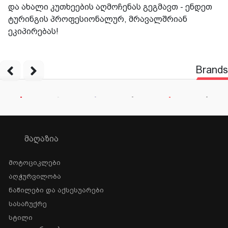
და ახალი კუთხეების აღმოჩენას გეგმავთ - ენდეთ
ტურინგის პროფესიონალურ, მრავალშრიან
ეკიპირებას!
Brands
ᲛᲐᲦᲐᲖᲘᲐ
Მოტოციკლები
Აღჭურვილობა
Ნაწილები Და Აქსესუარები
Სასაჩუქრე
Სტილი