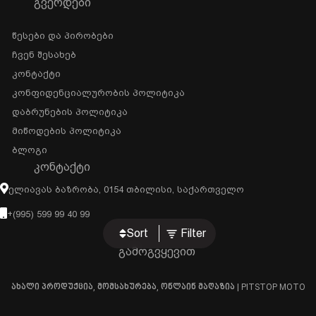
ᲒᲕᲔᲠᲓᲔᲑᲘ
Წესები Და Პირობები
Ჩვენ Შესახებ
Კონტაქტი
Კონფიდენციალურობის Პოლიტიკა
Დაბრუნების Პოლიტიკა
Მიწოდების Პოლიტიკა
Ბლოგი
ᲙᲝᲜᲢᲐᲥᲢᲘ
Ელიავას Ბაზრობა, 0154 Თბილისი, Საქართველო
+(995) 599 99 40 99
Sort
Filter
გამოგვყევით
ახალი პროდუქცია, მომსახურება, ონლაინ მაღაზია | PITSTOP MOTO