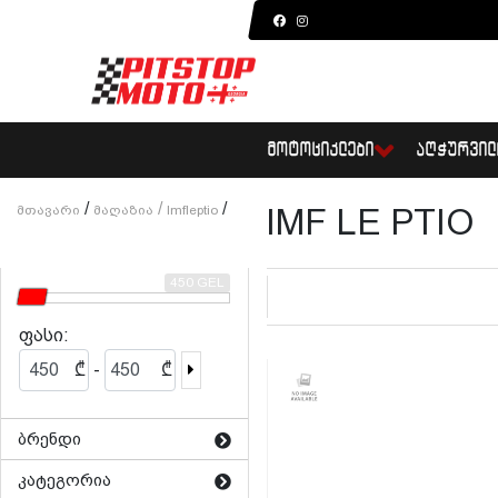
ᲛᲝᲢᲝᲪᲘᲙᲚᲔᲑᲘ
ᲐᲦᲭᲣᲠᲕᲘᲚ
/
/
/
Მთავარი
Მაღაზია
Imfleptio
IMF LE PTIO
450 GEL
ფასი:
-
₾
₾
ბრენდი
კატეგორია