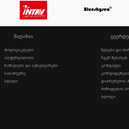
ᲛᲐᲦᲐᲖᲘᲐ
ᲒᲕᲔᲠᲓᲔ
Მოტოციკლები
Წესები Და Პი
Აღჭურვილობა
Ჩვენ Შესახებ
Ნაწილები Და Აქსესუარები
Კონტაქტი
Სასაჩუქრე
Კონფიდენცი
Სტილი
Დაბრუნების 
Მიწოდების Პ
Ბლოგი