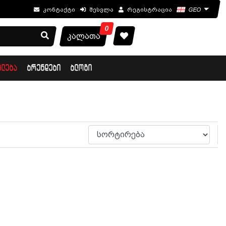
კონტაქტი
შესვლა
რეგისტრაცია
GEO
0
კალათა
ᲙᲚᲔᲑᲐ
ᲑᲠᲔᲜᲓᲔᲑᲘ
ᲑᲚᲝᲒᲘ