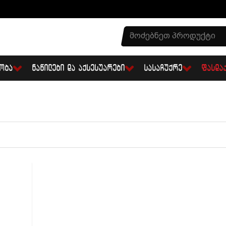
ᲝᲑᲐ
ᲜᲐᲬᲘᲚᲔᲑᲘ ᲓᲐ ᲐᲥᲡᲔᲡᲣᲐᲠᲔᲑᲘ
ᲡᲐᲡᲐᲩᲣᲥᲠᲔ
ᲤᲐᲡᲓᲐ