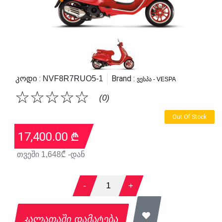
Კოდი :
Brand :
NVF8R7RUO5-1
ვესპა - VESPA
☆
☆
☆
☆
☆
(0)
Out Of Stock
17,400.00
₾
თვეში
1,648
₾ -დან
-
1
+
კალათაში დამატება