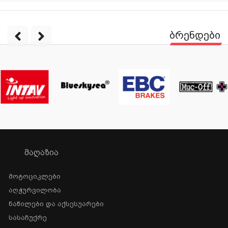
ბრენდები
ᲛᲐᲦᲐᲖᲘᲐ
Მოტოციკლები
Აღჭურვილობა
Ნაწილები Და Აქსესუარები
Სასაჩუქრე