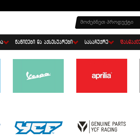
ᲑᲐ
ᲜᲐᲬᲘᲚᲔᲑᲘ ᲓᲐ ᲐᲥᲡᲔᲡᲣᲐᲠᲔᲑᲘ
ᲡᲐᲡᲐᲩᲣᲥᲠᲔ
ᲤᲐᲡᲓᲐᲙᲚ