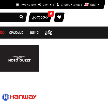
კონტაქტი
შესვლა
რეგისტრაცია
GEO
0
კალათა
ᲔᲑᲐ
ᲑᲠᲔᲜᲓᲔᲑᲘ
ᲑᲚᲝᲒᲘ