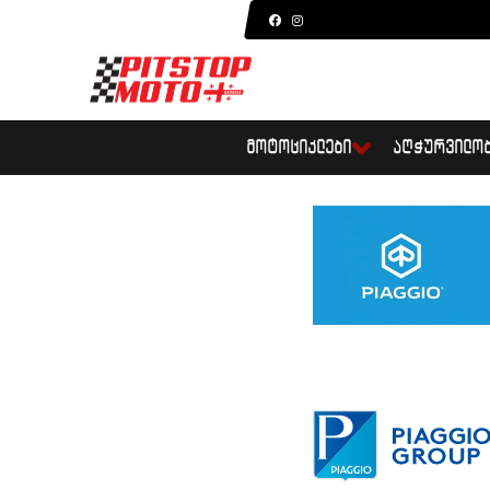
ᲛᲝᲢᲝᲪᲘᲙᲚᲔᲑᲘ
ᲐᲦᲭᲣᲠᲕᲘᲚᲝ