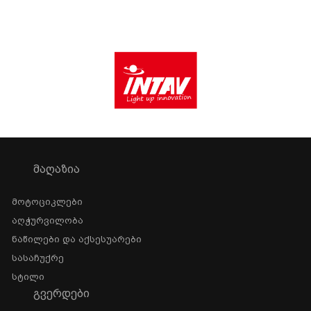
ᲛᲐᲦᲐᲖᲘᲐ
Მოტოციკლები
Აღჭურვილობა
Ნაწილები Და Აქსესუარები
Სასაჩუქრე
Სტილი
ᲒᲕᲔᲠᲓᲔᲑᲘ