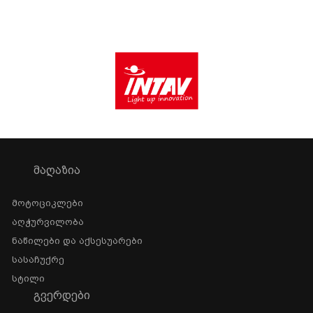
ᲛᲐᲦᲐᲖᲘᲐ
Მოტოციკლები
Აღჭურვილობა
Ნაწილები Და Აქსესუარები
Სასაჩუქრე
Სტილი
ᲒᲕᲔᲠᲓᲔᲑᲘ