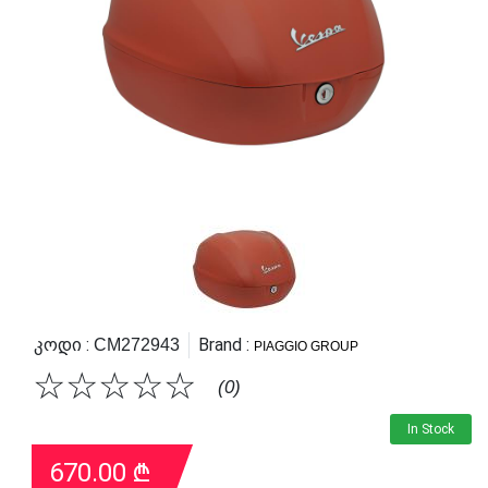
Კოდი :
Brand :
CM272943
PIAGGIO GROUP
☆
☆
☆
☆
☆
(0)
In Stock
670.00
₾