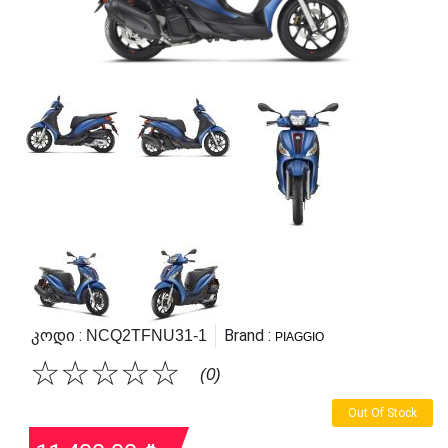
Კოდი :
Brand :
NCQ2TFNU31-1
PIAGGIO
☆
☆
☆
☆
☆
(0)
Out Of Stock