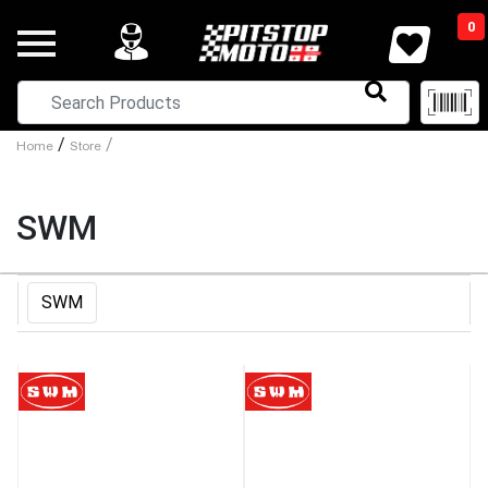
0
/
/
Home
Store
SWM
SWM