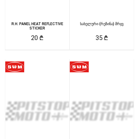
R.H. PANEL HEAT REFLECTIVE
სახელური (რეზინა) მრჯვ
STICKER
20 ₾
35 ₾