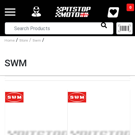
0
/
/
/
Home
Store
Swm
SWM