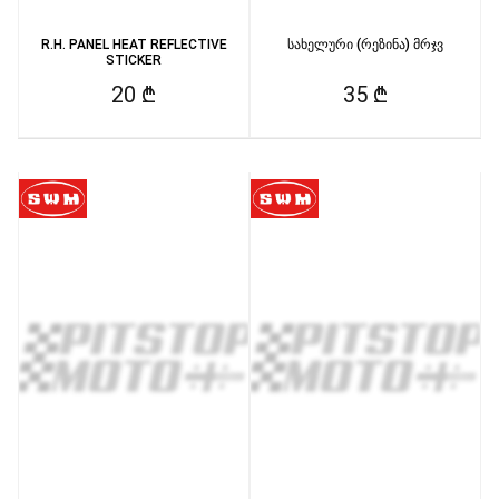
R.H. PANEL HEAT REFLECTIVE
სახელური (რეზინა) მრჯვ
STICKER
20 ₾
35 ₾