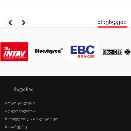
ბრენდები
ᲛᲐᲦᲐᲖᲘᲐ
Მოტოციკლები
Აღჭურვილობა
Ნაწილები Და Აქსესუარები
Სასაჩუქრე