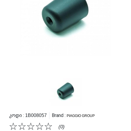
Კოდი :
Brand :
1B008057
PIAGGIO GROUP
☆
☆
☆
☆
☆
(0)