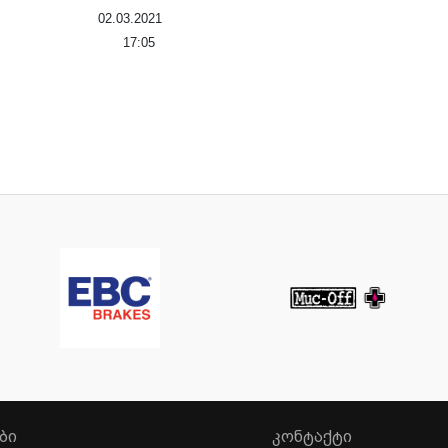
02.03.2021
17:05
ᲑᲘ
ᲙᲝᲜᲢᲐᲥᲢᲘ