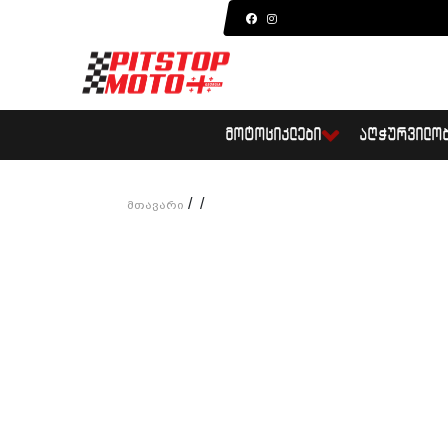
ᲛᲝᲢᲝᲪᲘᲙᲚᲔᲑᲘ
ᲐᲦᲭᲣᲠᲕᲘᲚᲝ
/
/
Მთავარი