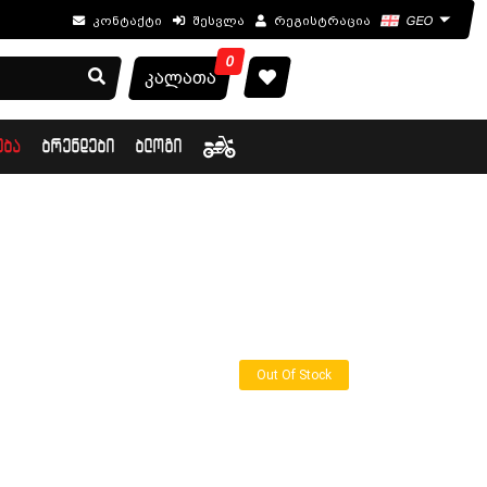
კონტაქტი
შესვლა
რეგისტრაცია
GEO
0
კალათა
ᲔᲑᲐ
ᲑᲠᲔᲜᲓᲔᲑᲘ
ᲑᲚᲝᲒᲘ
Out Of Stock