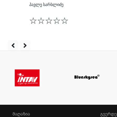
პავლე სარსლიძე
☆
☆
☆
☆
☆
ᲛᲐᲦᲐᲖᲘᲐ
ᲒᲕᲔᲠᲓᲔ