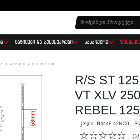
ᲑᲐ
ᲜᲐᲬᲘᲚᲔᲑᲘ ᲓᲐ ᲐᲥᲡᲔᲡᲣᲐᲠᲔᲑᲘ
ᲡᲐᲡᲐᲩᲣᲥᲠᲔ
ᲤᲐᲡᲓᲐᲙᲚ
 VT XLV 250CM REBEL 125DUKE
R/S ST 12
VT XLV 25
REBEL 12
Კოდი :
Br
B4448-42NC0
☆
☆
☆
☆
☆
(0)