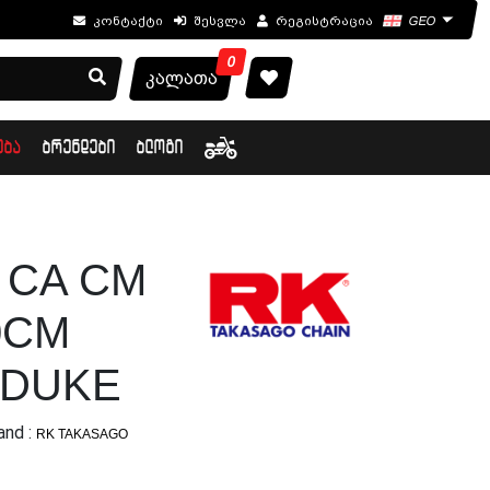
კონტაქტი
შესვლა
რეგისტრაცია
GEO
0
კალათა
ᲔᲑᲐ
ᲑᲠᲔᲜᲓᲔᲑᲘ
ᲑᲚᲝᲒᲘ
5 CA CM
0CM
5DUKE
and :
RK TAKASAGO