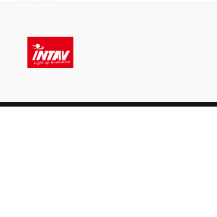
ᲛᲐᲦᲐᲖᲘᲐ
ᲒᲕᲔᲠᲓᲔ
Მოტოციკლები
Წესები Და Პი
Აღჭურვილობა
Ჩვენ Შესახებ
Ნაწილები Და Აქსესუარები
Კონტაქტი
Სასაჩუქრე
Კონფიდენცი
Სტილი
Დაბრუნების 
Მიწოდების Პ