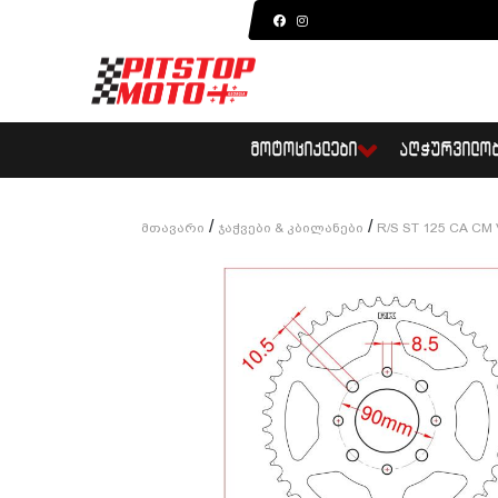
ᲛᲝᲢᲝᲪᲘᲙᲚᲔᲑᲘ
ᲐᲦᲭᲣᲠᲕᲘᲚᲝ
/
/
Მთავარი
Ჯაჭვები & Კბილანები
R/S ST 125 CA CM