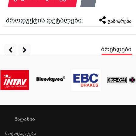
პროდუქტის დეტალები:
გაზიარება
ბრენდები
ᲛᲐᲦᲐᲖᲘᲐ
Მოტოციკლები