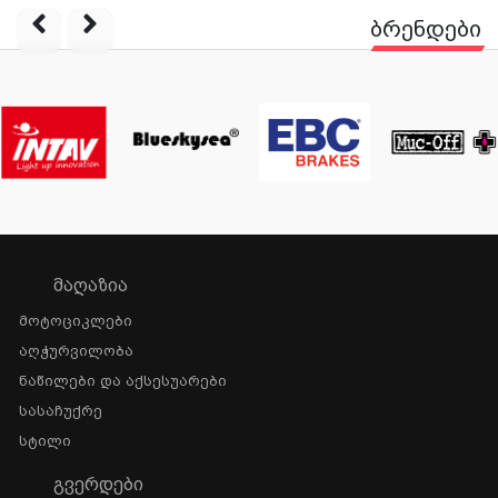
ბრენდები
ᲛᲐᲦᲐᲖᲘᲐ
Მოტოციკლები
Აღჭურვილობა
Ნაწილები Და Აქსესუარები
Სასაჩუქრე
Სტილი
ᲒᲕᲔᲠᲓᲔᲑᲘ