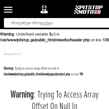
Warning
: Undefined variable $p3 in
/var/www/pitstop.ge/public_html/view/inc/header.php
on line
136
/
/
Მთავარი
Warning
: Trying to access array offset on null in
/var/www/pitstop.ge/public_html/view/pages/product.php
on line
119
Warning
: Trying To Access Array
Offset On Null In