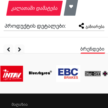
კალათაში დამატება
პროდუქტის დეტალები:
გაზიარება
ბრენდები
ᲛᲐᲦᲐᲖᲘᲐ