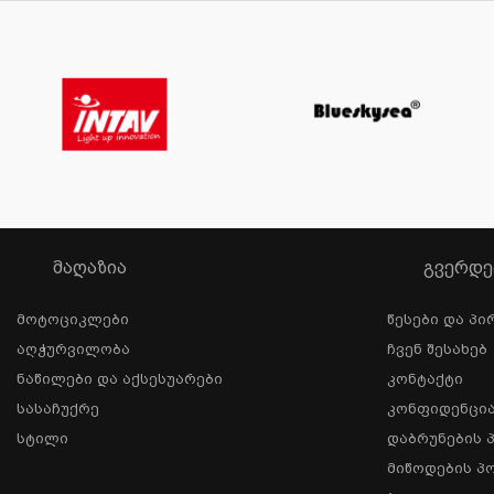
ᲛᲐᲦᲐᲖᲘᲐ
ᲒᲕᲔᲠᲓᲔ
Მოტოციკლები
Წესები Და Პი
Აღჭურვილობა
Ჩვენ Შესახებ
Ნაწილები Და Აქსესუარები
Კონტაქტი
Სასაჩუქრე
Კონფიდენცი
Სტილი
Დაბრუნების 
Მიწოდების Პ