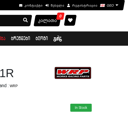
კონტაქტი
შესვლა
რეგისტრაცია
GEO
0
კალათა
ᲔᲑᲐ
ᲑᲠᲔᲜᲓᲔᲑᲘ
ᲑᲚᲝᲒᲘ
F1R
and :
WRP
In Stock