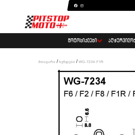
ᲛᲝᲢᲝᲪᲘᲙᲚᲔᲑᲘ
ᲐᲦᲭᲣᲠᲕᲘᲚᲝ
/
/
Მთავარი
Ხუნდები
WG-7234-F1R