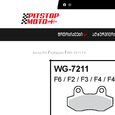
ᲛᲝᲢᲝᲪᲘᲙᲚᲔᲑᲘ
ᲐᲦᲭᲣᲠᲕᲘᲚᲝ
/
/
Მთავარი
Ხუნდები
WG-7211-F4