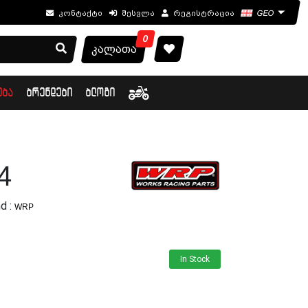
კონტაქტი
შესვლა
რეგისტრაცია
GEO
0
კალათა
ᲔᲑᲐ
ᲑᲠᲔᲜᲓᲔᲑᲘ
ᲑᲚᲝᲒᲘ
4
d :
WRP
In Stock