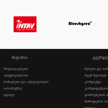
ᲛᲐᲦᲐᲖᲘᲐ
ᲒᲕᲔᲠᲓᲔ
Მოტოციკლები
Წესები Და Პი
Აღჭურვილობა
Ჩვენ Შესახებ
Ნაწილები Და Აქსესუარები
Კონტაქტი
Სასაჩუქრე
Კონფიდენცი
Სტილი
Დაბრუნების 
Მიწოდების Პ
Ბლოგი