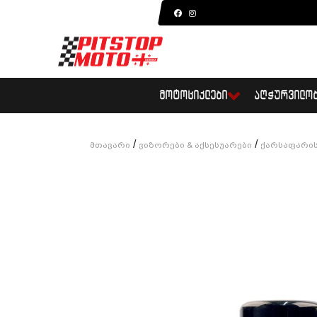
ᲛᲝᲢᲝᲪᲘᲙᲚᲔᲑᲘ
ᲐᲦᲭᲣᲠᲕᲘᲚᲝ
/
/
Მთავარი
Ვიზორები & Აქსესუარები
Ქარსაფარის 