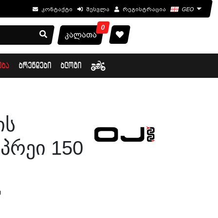
კონტაქტი
შესვლა
რეგისტრაცია
GEO
0
კალათა
ᲔᲑᲐ
ᲑᲠᲔᲜᲓᲔᲑᲘ
ᲑᲚᲝᲒᲘ
ის
Სპრეი 150
J