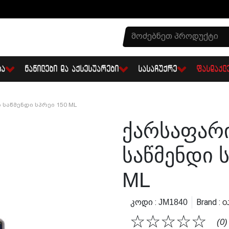
ᲑᲐ
ᲜᲐᲬᲘᲚᲔᲑᲘ ᲓᲐ ᲐᲥᲡᲔᲡᲣᲐᲠᲔᲑᲘ
ᲡᲐᲡᲐᲩᲣᲥᲠᲔ
ᲤᲐᲡᲓᲐᲙᲚ
Საწმენდი Სპრეი 150 ML
Ქარსაფარ
Საწმენდი 
ML
Კოდი :
Brand :
JM1840
O
☆
☆
☆
☆
☆
(0)