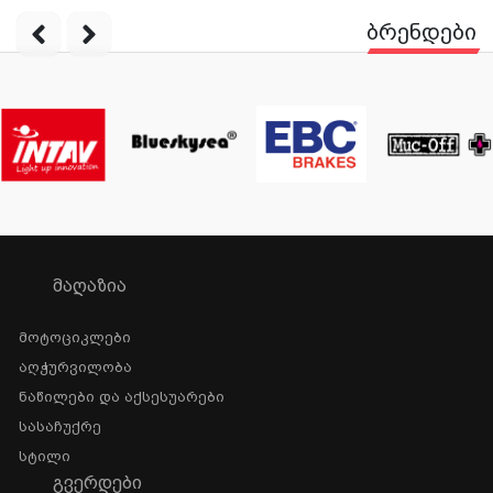
ბრენდები
ᲛᲐᲦᲐᲖᲘᲐ
Მოტოციკლები
Აღჭურვილობა
Ნაწილები Და Აქსესუარები
Სასაჩუქრე
Სტილი
ᲒᲕᲔᲠᲓᲔᲑᲘ