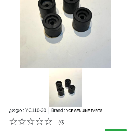
Კოდი :
Brand :
YC110-30
YCF GENUINE PARTS
☆
☆
☆
☆
☆
(0)