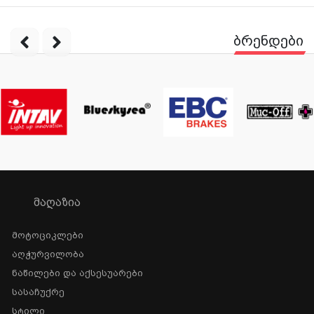
ბრენდები
ᲛᲐᲦᲐᲖᲘᲐ
Მოტოციკლები
Აღჭურვილობა
Ნაწილები Და Აქსესუარები
Სასაჩუქრე
Სტილი