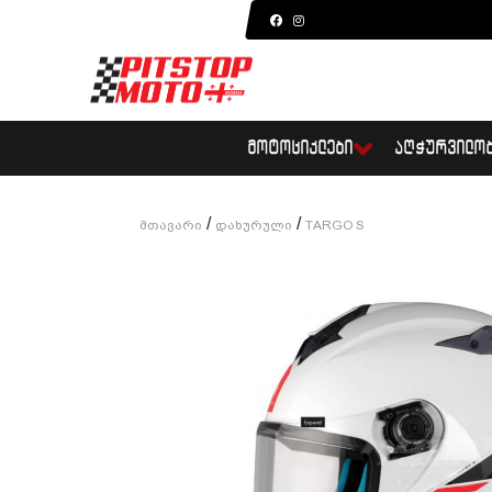
ᲛᲝᲢᲝᲪᲘᲙᲚᲔᲑᲘ
ᲐᲦᲭᲣᲠᲕᲘᲚᲝ
/
/
Მთავარი
Დახურული
TARGO S