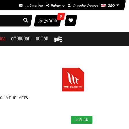
კონტაქტი
შესვლა
რეგისტრაცია
GEO
0
კალათა
ᲔᲑᲐ
ᲑᲠᲔᲜᲓᲔᲑᲘ
ᲑᲚᲝᲒᲘ
d :
MT HELMETS
In Stock