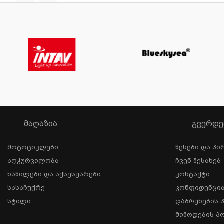
ᲛᲐᲦᲐᲖᲘᲐ
ᲒᲕᲔᲠᲓᲔ
Მოტოციკლები
Წესები Და Პი
Აღჭურვილობა
Ჩვენ Შესახებ
Ნაწილები Და Აქსესუარები
Კონტაქტი
Სასაჩუქრე
Კონფიდენცი
Სტილი
Დაბრუნების 
Მიწოდების Პ