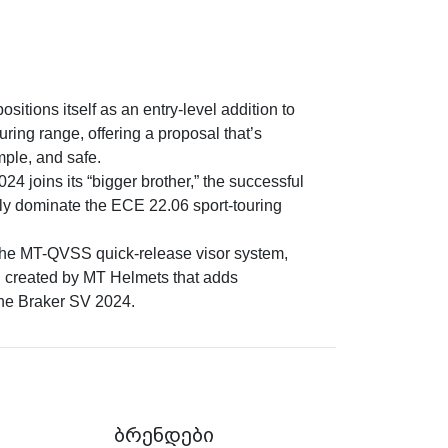
itions itself as an entry-level addition to
ring range, offering a proposal that’s
imple, and safe.
4 joins its “bigger brother,” the successful
tly dominate the ECE 22.06 sport-touring
 the MT-QVSS quick-release visor system,
n created by MT Helmets that adds
the Braker SV 2024.
ბრენდები