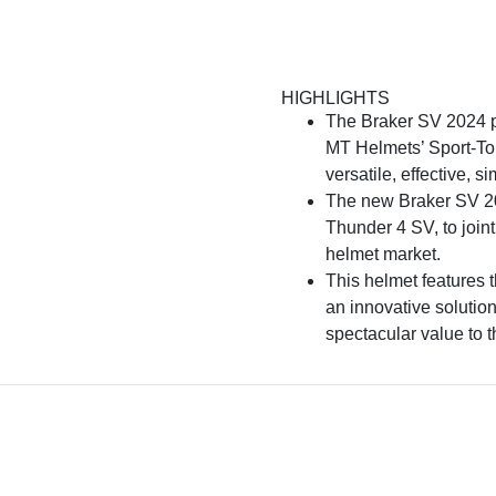
HIGHLIGHTS
The Braker SV 2024 pos
MT Helmets’ Sport-Tou
versatile, effective, s
The new Braker SV 202
Thunder 4 SV, to join
helmet market.
This helmet features
an innovative solutio
spectacular value to 