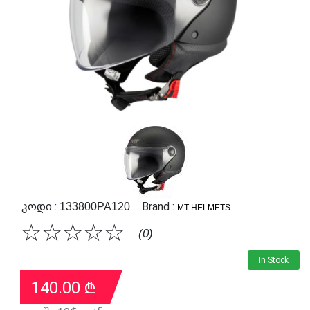
Კოდი :
Brand :
133800PA120
MT HELMETS
☆
☆
☆
☆
☆
(0)
In Stock
140.00
₾