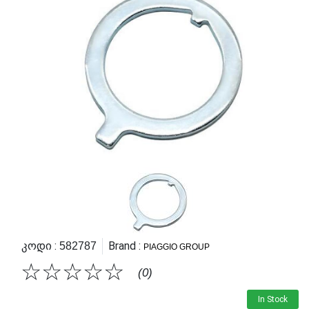
Კოდი :
Brand :
582787
PIAGGIO GROUP
☆
☆
☆
☆
☆
(0)
In Stock