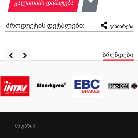
კალათაში დამატება
პროდუქტის დეტალები:
გაზიარება
ბრენდები
ᲛᲐᲦᲐᲖᲘᲐ