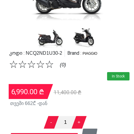
Კოდი :
Brand :
NCQ2ND1U30-2
PIAGGIO
☆
☆
☆
☆
☆
(0)
In Stock
6,990.00
₾
11,400.00 ₾
თვეში
662
₾ -დან
-
1
+