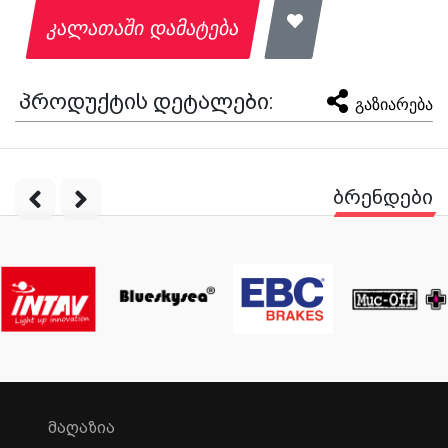
კალათაში დამატება
პროდუქტის დეტალები:
გაზიარება
ბრენდები
ᲛᲐᲦᲐᲖᲘᲐ