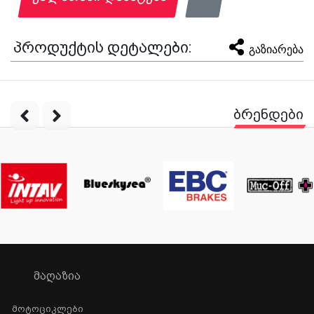
პროდუქტის დეტალები:
გაზიარება
ბრენდები
ᲛᲐᲦᲐᲖᲘᲐ
Მოტოციკლები