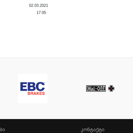
02.03.2021
17:05
ᲑᲘ
ᲙᲝᲜᲢᲐᲥᲢᲘ