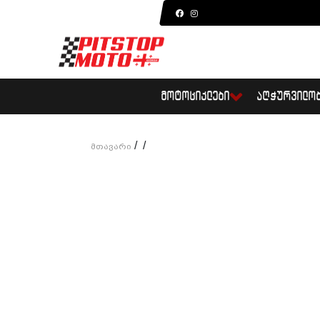
ᲛᲝᲢᲝᲪᲘᲙᲚᲔᲑᲘ
ᲐᲦᲭᲣᲠᲕᲘᲚᲝ
/
/
Მთავარი