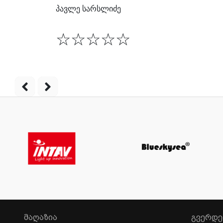
პავლე სარსლიძე
☆
☆
☆
☆
☆
ᲛᲐᲦᲐᲖᲘᲐ
ᲒᲕᲔᲠᲓᲔ