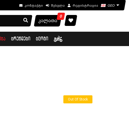
კონტაქტი
შესვლა
რეგისტრაცია
GEO
0
კალათა
ᲔᲑᲐ
ᲑᲠᲔᲜᲓᲔᲑᲘ
ᲑᲚᲝᲒᲘ
Out Of Stock