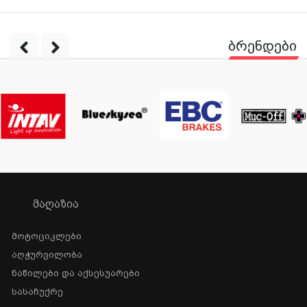
ბრენდები
ᲛᲐᲦᲐᲖᲘᲐ
Მოტოციკლები
Აღჭურვილობა
Ნაწილები Და Აქსესუარები
Სასაჩუქრე