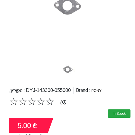
Კოდი :
Brand :
DYJ-143300-055000
PONY
☆
☆
☆
☆
☆
(0)
In Stock
5.00
₾