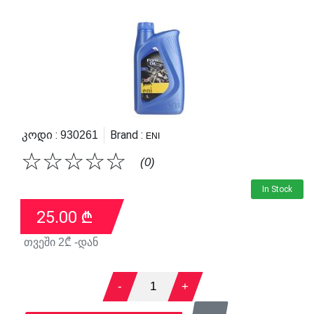
Კოდი :
Brand :
930261
ENI
☆
☆
☆
☆
☆
(0)
In Stock
25.00
₾
თვეში
2
₾ -დან
-
1
+