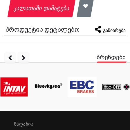
კალათაში დამატება
პროდუქტის დეტალები:
გაზიარება
ბრენდები
ᲛᲐᲦᲐᲖᲘᲐ