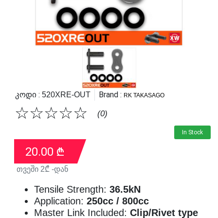
Კოდი :
Brand :
520XRE-OUT
RK TAKASAGO
☆
☆
☆
☆
☆
(0)
In Stock
20.00
₾
თვეში
2
₾ -დან
Tensile Strength:
36.5kN
Application:
250cc / 800cc
Master Link Included:
Clip/Rivet type