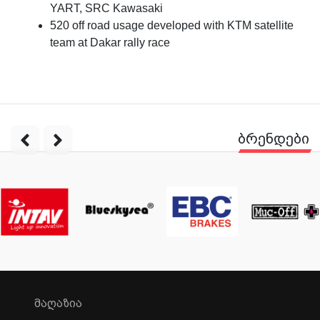
YART, SRC Kawasaki
520 off road usage developed with KTM satellite
team at Dakar rally race
ბრენდები
ᲛᲐᲦᲐᲖᲘᲐ