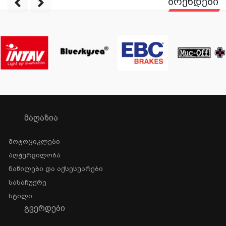
ბრენდები
ᲛᲐᲦᲐᲖᲘᲐ
Მოტოციკლები
Აღჭურვილობა
Ნაწილები Და Აქსესუარები
Სასაჩუქრე
Სტილი
ᲒᲕᲔᲠᲓᲔᲑᲘ