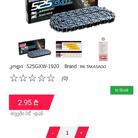
Კოდი :
Brand :
525GXW-1920
RK TAKASAGO
☆
☆
☆
☆
☆
(0)
In Stock
2.95
₾
თვეში
0
₾ -დან
-
1
+