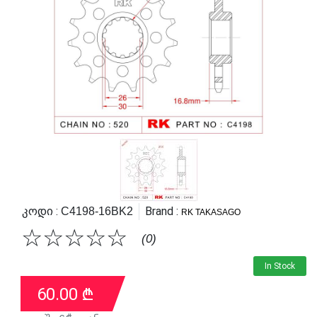
Კოდი :
Brand :
C4198-16BK2
RK TAKASAGO
☆
☆
☆
☆
☆
(0)
In Stock
60.00
₾