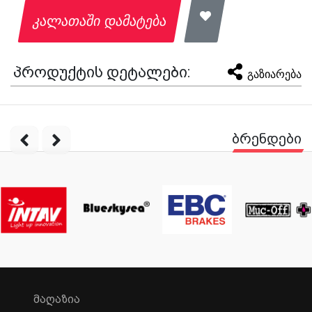
კალათაში დამატება
პროდუქტის დეტალები:
გაზიარება
ბრენდები
ᲛᲐᲦᲐᲖᲘᲐ