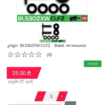
Კოდი :
Brand :
BL530ZXW-CLFZ
RK TAKASAGO
☆
☆
☆
☆
☆
(0)
In Stock
25.00
₾
თვეში
2
₾ -დან
-
1
+