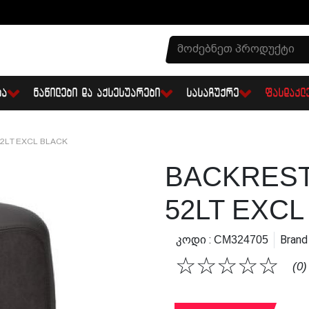
ᲑᲐ
ᲜᲐᲬᲘᲚᲔᲑᲘ ᲓᲐ ᲐᲥᲡᲔᲡᲣᲐᲠᲔᲑᲘ
ᲡᲐᲡᲐᲩᲣᲥᲠᲔ
ᲤᲐᲡᲓᲐᲙᲚ
2LT EXCL BLACK
BACKRES
52LT EXCL
Კოდი :
Brand 
CM324705
☆
☆
☆
☆
☆
(0)