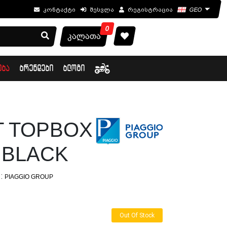
კონტაქტი
შესვლა
რეგისტრაცია
GEO
0
კალათა
ᲔᲑᲐ
ᲑᲠᲔᲜᲓᲔᲑᲘ
ᲑᲚᲝᲒᲘ
T TOPBOX
 BLACK
:
PIAGGIO GROUP
Out Of Stock