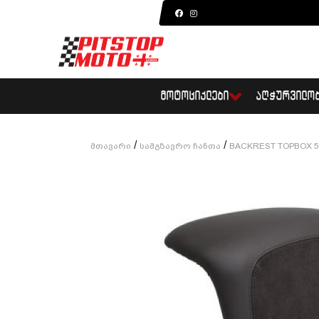
ᲛᲝᲢᲝᲪᲘᲙᲚᲔᲑᲘ
ᲐᲦᲭᲣᲠᲕᲘᲚᲝ
/
/
Მთავარი
Სამგზავრო Ჩანთა
BACKREST TOPBOX 5