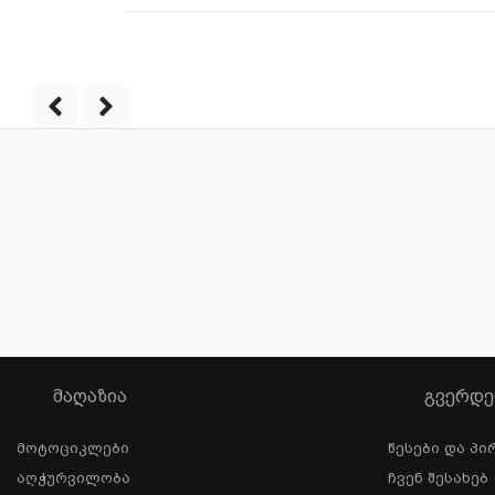
ᲛᲐᲦᲐᲖᲘᲐ
ᲒᲕᲔᲠᲓᲔ
Მოტოციკლები
Წესები Და Პი
Აღჭურვილობა
Ჩვენ Შესახებ