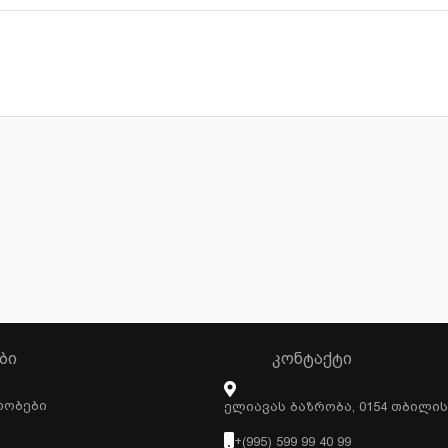
ᲑᲘ
ᲙᲝᲜᲢᲐᲥᲢᲘ
რობები
Ელიავას Ბაზრობა, 0154 Თბილი
+(995) 599 99 40 99